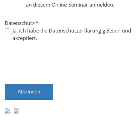
an diesem Online-Seminar anmelden.
P
Datenschutz
f
Ja, ich habe die Datenschutzerklärung gelesen und
l
akzeptiert.
i
c
h
t
f
e
l
Absenden
d