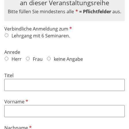
an dieser Veranstaltungsreihe
Bitte füllen Sie mindestens alle
*
= Pflichtfelder
aus.
P
Verbindliche Anmeldung zum
f
Lehrgang mit 6 Seminaren.
l
i
Anrede
c
Herr
Frau
keine Angabe
h
t
Titel
f
e
l
d
P
Vorname
f
l
i
P
Nachname
c