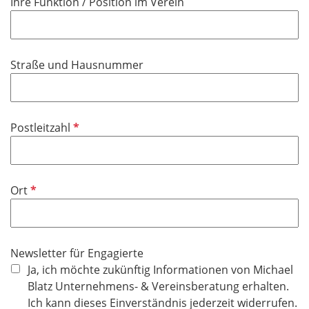
Ihre Funktion / Position im Verein
e
l
d
Straße und Hausnummer
P
Postleitzahl
f
l
i
P
Ort
c
f
h
l
t
i
f
Newsletter für Engagierte
c
e
Ja, ich möchte zukünftig Informationen von Michael
h
l
Blatz Unternehmens- & Vereinsberatung erhalten.
t
d
Ich kann dieses Einverständnis jederzeit widerrufen.
f