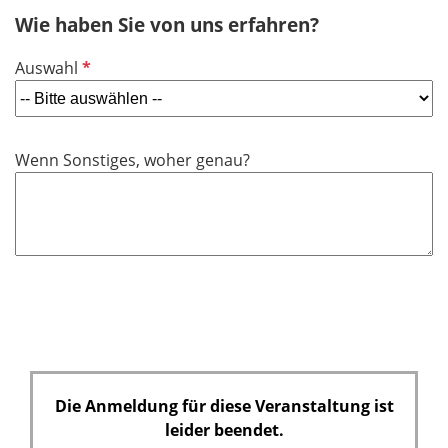
h
Wie haben Sie von uns erfahren?
t
f
P
Auswahl
e
f
l
l
d
i
Wenn Sonstiges, woher genau?
c
h
t
f
e
l
d
Die Anmeldung für diese Veranstaltung ist
leider beendet.