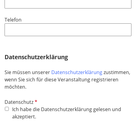
l
l
d
i
Telefon
c
h
t
f
e
Datenschutzerklärung
l
d
Sie müssen unserer
Datenschutzerklärung
zustimmen,
wenn Sie sich für diese Veranstaltung registrieren
möchten.
P
Datenschutz
f
Ich habe die Datenschutzerklärung gelesen und
l
akzeptiert.
i
c