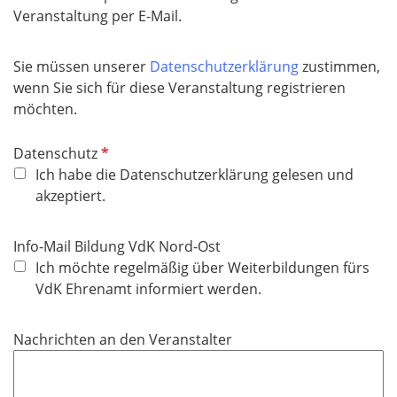
d
Veranstaltung per E-Mail.
Sie müssen unserer
Datenschutzerklärung
zustimmen,
wenn Sie sich für diese Veranstaltung registrieren
möchten.
P
Datenschutz
f
Ich habe die Datenschutzerklärung gelesen und
l
akzeptiert.
i
c
Info-Mail Bildung VdK Nord-Ost
h
Ich möchte regelmäßig über Weiterbildungen fürs
t
VdK Ehrenamt informiert werden.
f
e
Nachrichten an den Veranstalter
l
d