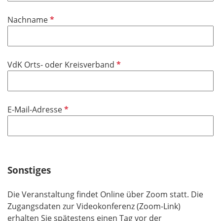
i
P
Nachname
c
f
h
l
t
i
f
P
VdK Orts- oder Kreisverband
c
e
f
h
l
l
t
d
i
f
P
E-Mail-Adresse
c
e
f
h
l
l
t
d
i
f
c
e
h
Sonstiges
l
t
d
f
Die Veranstaltung findet Online über Zoom statt. Die
e
Zugangsdaten zur Videokonferenz (Zoom-Link)
l
erhalten Sie spätestens einen Tag vor der