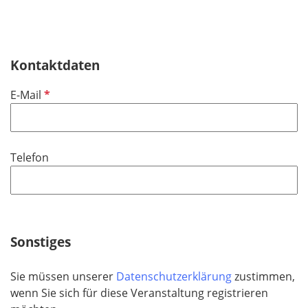
Kontaktdaten
P
E-Mail
f
l
i
Telefon
c
h
t
f
e
Sonstiges
l
d
Sie müssen unserer
Datenschutzerklärung
zustimmen,
wenn Sie sich für diese Veranstaltung registrieren