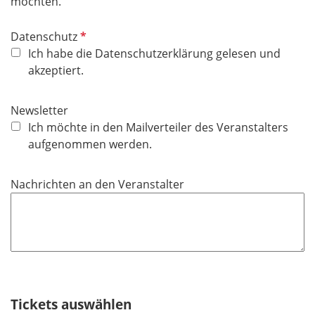
möchten.
P
Datenschutz
f
Ich habe die Datenschutzerklärung gelesen und
l
akzeptiert.
i
c
Newsletter
h
Ich möchte in den Mailverteiler des Veranstalters
t
aufgenommen werden.
f
e
Nachrichten an den Veranstalter
l
d
Tickets auswählen