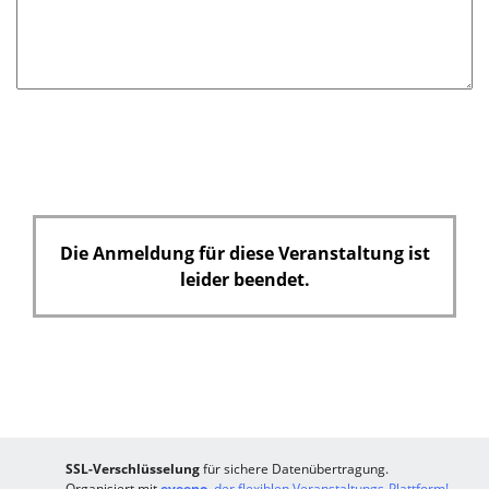
t
f
e
l
d
Die Anmeldung für diese Veranstaltung ist
leider beendet.
SSL-Verschlüsselung
für sichere Datenübertragung.
Organisiert mit
eveeno
, der flexiblen Veranstaltungs-Plattform!