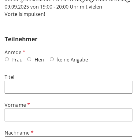
09.09.2025 von 19:00 - 20:00 Uhr mit vielen
Vorteilsimpulsen!
Teilnehmer
P
Anrede
f
Frau
Herr
keine Angabe
l
i
Titel
c
h
t
f
P
Vorname
e
f
l
l
d
i
P
Nachname
c