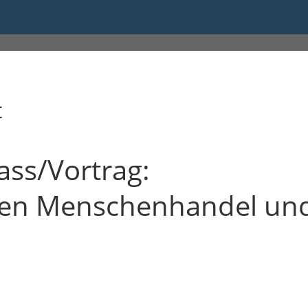
s 23:59
t
ass/Vortrag:
en Menschenhandel un