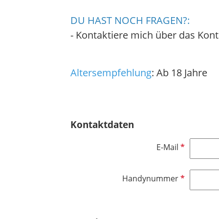
DU HAST NOCH FRAGEN?:
- Kontaktiere mich über das Kon
Altersempfehlung
: Ab 18 Jahre
Kontaktdaten
P
E-Mail
f
l
P
Handynummer
i
f
c
l
h
i
t