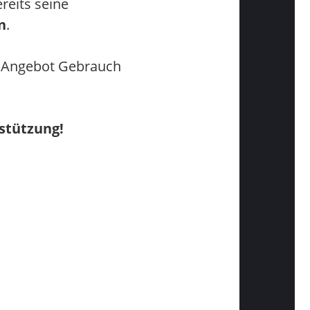
reits seine
n
.
n Angebot Gebrauch
stützung!