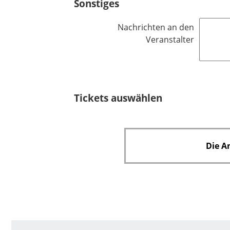
Sonstiges
c
f
h
e
Nachrichten an den
t
l
Veranstalter
f
d
e
l
d
Tickets auswählen
Die A