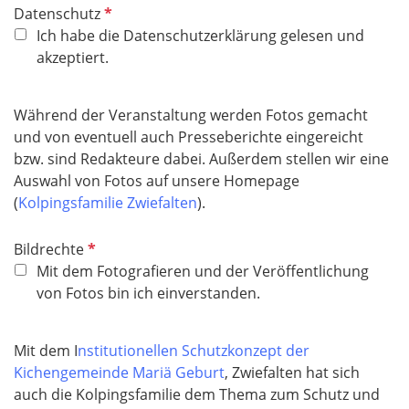
P
Datenschutz
f
Ich habe die Datenschutzerklärung gelesen und
l
akzeptiert.
i
c
Während der Veranstaltung werden Fotos gemacht
h
und von eventuell auch Presseberichte eingereicht
t
bzw. sind Redakteure dabei. Außerdem stellen wir eine
f
Auswahl von Fotos auf unsere Homepage
e
(
Kolpingsfamilie Zwiefalten
).
l
d
P
Bildrechte
f
Mit dem Fotografieren und der Veröffentlichung
l
von Fotos bin ich einverstanden.
i
c
Mit dem I
nstitutionellen Schutzkonzept der
h
Kichengemeinde Mariä Geburt
, Zwiefalten hat sich
t
auch die Kolpingsfamilie dem Thema zum Schutz und
f