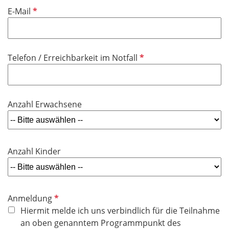
P
E-Mail
f
l
i
P
Telefon / Erreichbarkeit im Notfall
c
f
h
l
t
i
f
Anzahl Erwachsene
c
e
h
l
t
d
f
Anzahl Kinder
e
l
d
P
Anmeldung
f
Hiermit melde ich uns verbindlich für die Teilnahme
l
an oben genanntem Programmpunkt des