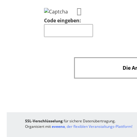
e
l
d
Code eingeben:
Die A
SSL-Verschlüsselung
für sichere Datenübertragung.
Organisiert mit
eveeno
, der flexiblen Veranstaltungs-Plattform!