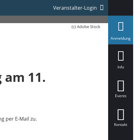
Veranstalter-Login
(c) Adobe Stock
a
Anmeldung
u
s
g
e
w
ä
Info
h
 am 11.
l
t
Events
 per E-Mail zu.
Kontakt