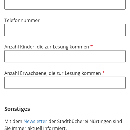
f
h
l
l
t
d
i
f
Telefonnummer
c
e
h
l
t
d
f
P
Anzahl Kinder, die zur Lesung kommen
e
f
l
l
d
i
P
Anzahl Erwachsene, die zur Lesung kommen
c
f
h
l
t
i
f
c
e
h
Sonstiges
l
t
d
Mit dem
Newsletter
der Stadtbücherei Nürtingen sind
f
Sie immer aktuell informiert.
e