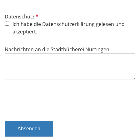
l
d
P
Datenschutz
f
Ich habe die Datenschutzerklärung gelesen und
l
akzeptiert.
i
c
Nachrichten an die Stadtbücherei Nürtingen
h
t
f
e
l
d
Absenden