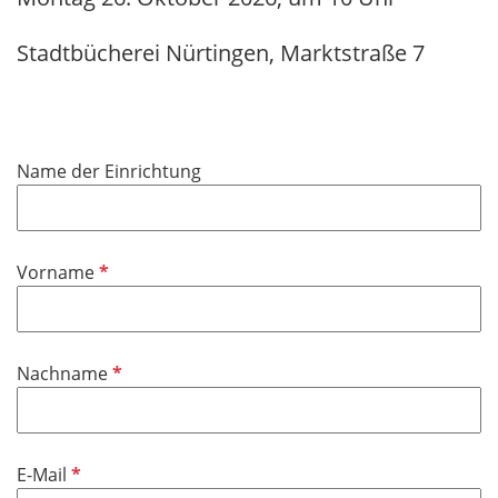
Stadtbücherei Nürtingen, Marktstraße 7
Name der Einrichtung
P
Vorname
f
l
i
P
Nachname
c
f
h
l
t
i
f
P
E-Mail
c
e