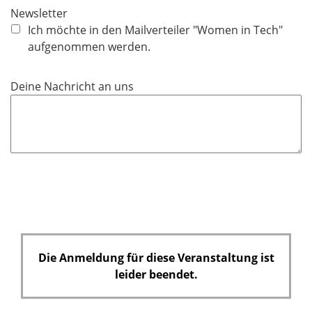
c
Newsletter
h
Ich möchte in den Mailverteiler "Women in Tech"
t
aufgenommen werden.
f
e
Deine Nachricht an uns
l
d
Die Anmeldung für diese Veranstaltung ist
leider beendet.