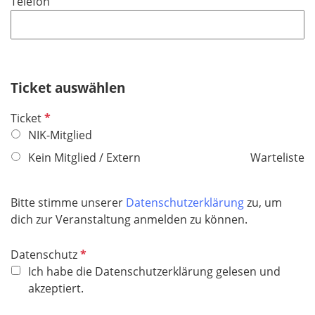
Telefon
c
e
h
l
t
d
f
e
Ticket auswählen
l
d
P
Ticket
f
NIK-Mitglied
l
Kein Mitglied / Extern
Warteliste
i
c
h
Bitte stimme unserer
Datenschutzerklärung
zu, um
t
dich zur Veranstaltung anmelden zu können.
f
e
P
Datenschutz
l
f
Ich habe die Datenschutzerklärung gelesen und
d
l
akzeptiert.
i