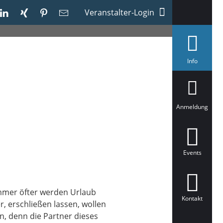
Veranstalter-Login
a
Info
u
s
g
e
w
ä
Anmeldung
h
l
t
Events
mmer öfter werden Urlaub
Kontakt
, erschließen lassen, wollen
n, denn die Partner dieses