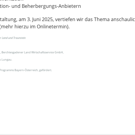
tion- und Beherbergungs-Anbietern
altung, am 3. Juni 2025, vertiefen wir das Thema anschauli
mehr hierzu im Onlinetermin).
r Land und Traunstein
, Berchtesgadener Land Wirtschaftsservice GmbH,
k Lungau.
-Programms Bayern-Österreich, gefördert.