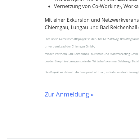
Vernetzung von Co-Working-, Worka
Mit einer Exkursion und Netzwerkveranst
Chiemgau, Lungau und Bad Reichenhall (
Dies ist ein Gemeinschaftsprojekt in der
EUREGIO Salzburg, Berchtesgadene
unter dem Lead der Chiemgau GmbH,
mit den Partnern Bad Reichenhall Tourismus und Stadtmarketing GmbH
Leader Biosphäre Lungau sowie der Wirtschaftskammer Salzburg / Bezir
Das Projekt wird durch die Europäische Union, im Rahmen des Interreg
Zur Anmeldung »