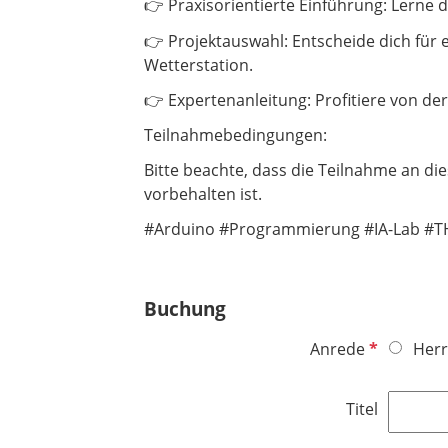
👉 Praxisorientierte Einführung: Lerne
👉 Projektauswahl: Entscheide dich für 
Wetterstation.
👉 Expertenanleitung: Profitiere von de
Teilnahmebedingungen:
Bitte beachte, dass die Teilnahme an 
vorbehalten ist.
#Arduino #Programmierung #IA-Lab #
Buchung
P
Anrede
Herr
f
l
Titel
i
c