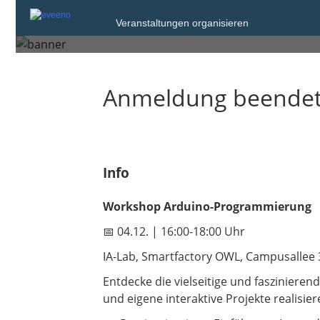
Mittwoch, 4. Dez. 2024 von 16
Veranstaltungen organisieren
Lemgo
Anmeldung beende
Info
Workshop Arduino-Programmierung
📅 04.12. | 16:00-18:00 Uhr
IA-Lab, Smartfactory OWL, Campusallee
Entdecke die vielseitige und faszinieren
und eigene interaktive Projekte realisie