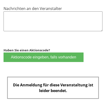
d
h
Nachrichten an den Veranstalter
t
f
e
l
d
Haben Sie einen Aktionscode?
Aktionscode eingeben, falls vorhanden
Die Anmeldung für diese Veranstaltung ist
leider beendet.