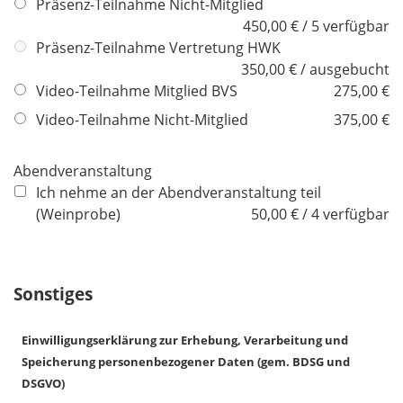
i
Präsenz-Teilnahme Nicht-Mitglied
c
450,00 € / 5 verfügbar
h
Präsenz-Teilnahme Vertretung HWK
t
350,00 € / ausgebucht
f
Video-Teilnahme Mitglied BVS
275,00 €
e
Video-Teilnahme Nicht-Mitglied
375,00 €
l
d
Abendveranstaltung
Ich nehme an der Abendveranstaltung teil
(Weinprobe)
50,00 € / 4 verfügbar
Sonstiges
Einwilligungserklärung zur Erhebung, Verarbeitung und
Speicherung personenbezogener Daten (gem. BDSG und
DSGVO)