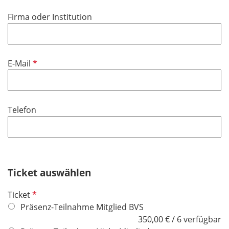
i
f
Firma oder Institution
c
e
h
l
t
d
f
P
E-Mail
e
f
l
l
d
i
Telefon
c
h
t
f
e
Ticket auswählen
l
d
P
Ticket
f
Präsenz-Teilnahme Mitglied BVS
l
350,00 € / 6 verfügbar