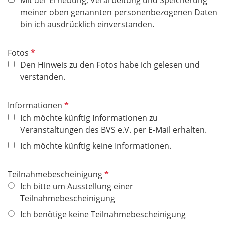
t
l
meiner oben genannten personenbezogenen Daten
f
i
bin ich ausdrücklich einverstanden.
e
c
l
h
P
Fotos
d
t
f
Den Hinweis zu den Fotos habe ich gelesen und
f
l
verstanden.
e
i
l
c
P
Informationen
d
h
f
Ich möchte künftig Informationen zu
t
l
Veranstaltungen des BVS e.V. per E-Mail erhalten.
f
i
Ich möchte künftig keine Informationen.
e
c
l
h
d
P
Teilnahmebescheinigung
t
f
Ich bitte um Ausstellung einer
f
l
Teilnahmebescheinigung
e
i
l
Ich benötige keine Teilnahmebescheinigung
c