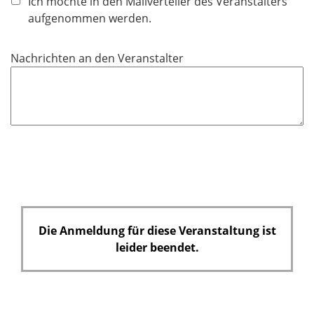
Ich möchte in den Mailverteiler des Veranstalters
t
aufgenommen werden.
f
e
Nachrichten an den Veranstalter
l
d
Die Anmeldung für diese Veranstaltung ist
leider beendet.