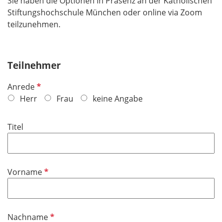
Sie haben die Optionen in Präsenz an der Katholischen
Stiftungshochschule München oder online via Zoom
teilzunehmen.
Teilnehmer
P
Anrede
f
Herr
Frau
keine Angabe
l
i
Titel
c
h
t
f
P
Vorname
e
f
l
l
d
i
P
Nachname
c