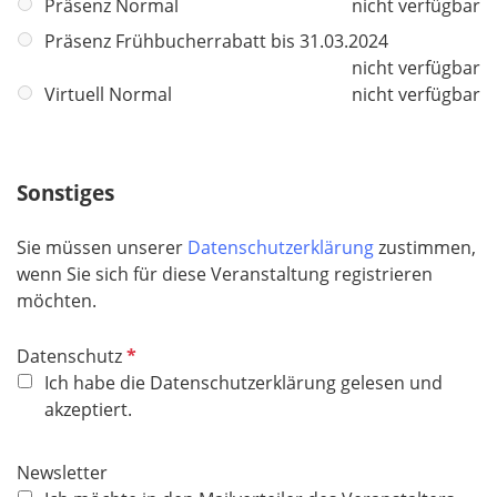
f
Präsenz Normal
nicht verfügbar
l
Präsenz Frühbucherrabatt bis 31.03.2024
i
nicht verfügbar
c
Virtuell Normal
nicht verfügbar
h
t
f
Sonstiges
e
l
d
Sie müssen unserer
Datenschutzerklärung
zustimmen,
wenn Sie sich für diese Veranstaltung registrieren
möchten.
P
Datenschutz
f
Ich habe die Datenschutzerklärung gelesen und
l
akzeptiert.
i
c
Newsletter
h