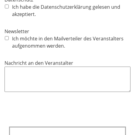
f
Ich habe die Datenschutzerklärung gelesen und
l
akzeptiert.
i
c
Newsletter
h
Ich möchte in den Mailverteiler des Veranstalters
t
aufgenommen werden.
f
e
Nachricht an den Veranstalter
l
d