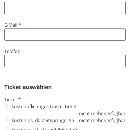
e
h
l
t
d
f
P
E-Mail
e
f
l
l
d
i
Telefon
c
h
t
f
e
Ticket auswählen
l
d
P
Ticket
f
kostenpflichtiges Gäste-Ticket
l
nicht mehr verfügbar
i
kostenlos, da Zeitspringer/in
nicht mehr verfügbar
c
kostenlos, da Auszubildende/r