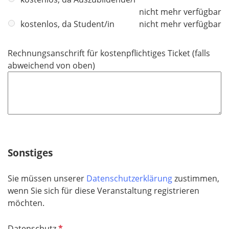
h
nicht mehr verfügbar
t
kostenlos, da Student/in
nicht mehr verfügbar
f
e
Rechnungsanschrift für kostenpflichtiges Ticket (falls
l
abweichend von oben)
d
Sonstiges
Sie müssen unserer
Datenschutzerklärung
zustimmen,
wenn Sie sich für diese Veranstaltung registrieren
möchten.
P
Datenschutz