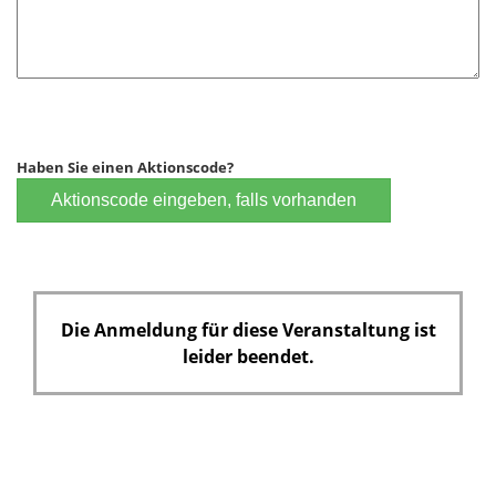
d
Haben Sie einen Aktionscode?
Aktionscode eingeben, falls vorhanden
Die Anmeldung für diese Veranstaltung ist
leider beendet.