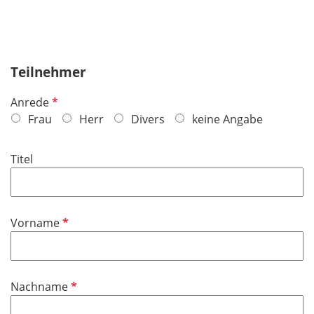
Teilnehmer
P
Anrede
f
Frau
Herr
Divers
keine Angabe
l
i
Titel
c
h
t
f
P
Vorname
e
f
l
l
d
i
P
Nachname
c
f
h