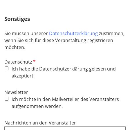
i
c
Sonstiges
h
t
Sie müssen unserer
Datenschutzerklärung
zustimmen,
f
wenn Sie sich für diese Veranstaltung registrieren
e
möchten.
l
d
P
Datenschutz
f
Ich habe die Datenschutzerklärung gelesen und
l
akzeptiert.
i
c
Newsletter
h
Ich möchte in den Mailverteiler des Veranstalters
t
aufgenommen werden.
f
e
Nachrichten an den Veranstalter
l