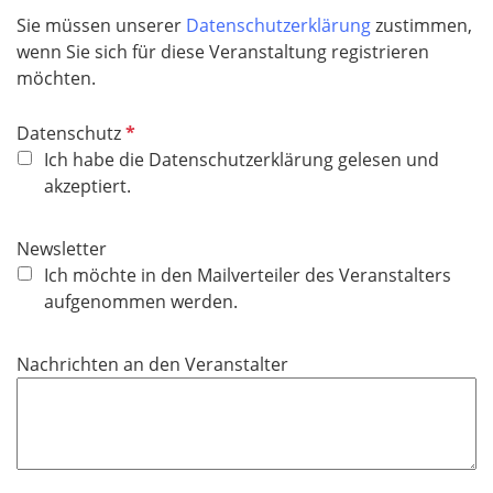
f
Sie müssen unserer
Datenschutzerklärung
zustimmen,
e
wenn Sie sich für diese Veranstaltung registrieren
l
möchten.
d
P
Datenschutz
f
Ich habe die Datenschutzerklärung gelesen und
l
akzeptiert.
i
c
Newsletter
h
Ich möchte in den Mailverteiler des Veranstalters
t
aufgenommen werden.
f
e
Nachrichten an den Veranstalter
l
d