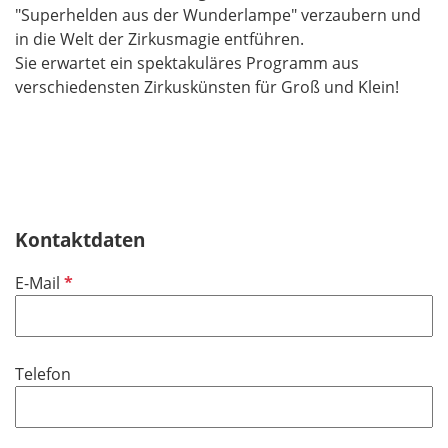
"Superhelden aus der Wunderlampe" verzaubern und
in die Welt der Zirkusmagie entführen.
Sie erwartet ein spektakuläres Programm aus
verschiedensten Zirkuskünsten für Groß und Klein!
Kontaktdaten
P
E-Mail
f
l
i
Telefon
c
h
t