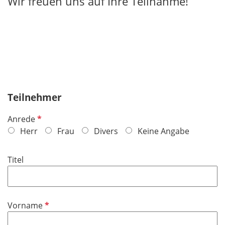
Wir freuen uns auf Ihre Teilnahme!
Teilnehmer
P
Anrede
f
Herr
Frau
Divers
Keine Angabe
l
i
Titel
c
h
t
f
P
Vorname
e
f