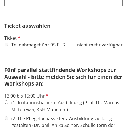
t
f
e
Ticket auswählen
l
d
P
Ticket
f
Teilnahmegebühr 95 EUR
nicht mehr verfügbar
l
i
c
Fünf parallel stattfindende Workshops zur
h
Auswahl - bitte melden Sie sich für einen der
t
Workshops an:
f
e
P
13:00 bis 15:00 Uhr
l
f
(1) Irritationsbasierte Ausbildung (Prof. Dr. Marcus
d
l
Mittenzwei, KSH München)
i
(2) Die Pflegefachassistenz-Ausbildung vielfältig
c
gestalten (Dr. phil. Anika Seiner, Schulleiterin der