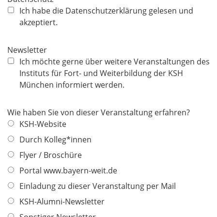
f
Ich habe die Datenschutzerklärung gelesen und
l
akzeptiert.
i
c
Newsletter
h
Ich möchte gerne über weitere Veranstaltungen des
t
Instituts für Fort- und Weiterbildung der KSH
f
München informiert werden.
e
l
Wie haben Sie von dieser Veranstaltung erfahren?
d
KSH-Website
Durch Kolleg*innen
Flyer / Broschüre
Portal www.bayern-weit.de
Einladung zu dieser Veranstaltung per Mail
KSH-Alumni-Newsletter