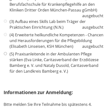
h
Berufsfachschule für Krankenpflegehilfe an den
t
Kliniken Dritter Orden München-Passau gGmbH)
f
ausgebucht
e
(3) Aufbau eines Skills Lab beim Träger der
l
Praktischen Einrichtung (N.N.)
ausgebucht
d
(4) Erweiterte heilkundliche Kompetenzen - Chancen
und Herausforderungen für die Pflegebildung
(Elisabeth Linseisen, KSH München)
ausgebucht
(5) Praxisanleitende in der Ambulanten Pflege
stärken (Eva Linke, Caritasverband der Erzdiözese
Bamberg e. V. und Nataly Dusold, Caritasverband
für den Landkreis Bamberg e. V.)
Informationen zur Anmeldung:
Bitte melden Sie Ihre Teilnahme bis spätestens 4.