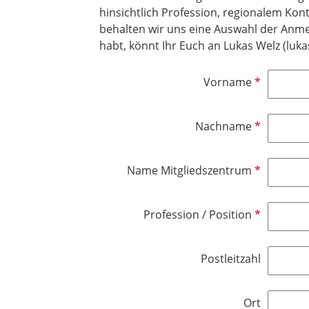
hinsichtlich Profession, regionalem Kon
behalten wir uns eine Auswahl der Anmel
habt, könnt Ihr Euch an Lukas Welz (luk
P
Vorname
f
l
P
Nachname
i
f
c
l
h
P
Name Mitgliedszentrum
i
t
f
c
f
l
h
e
P
Profession / Position
i
t
l
f
c
f
d
l
h
e
Postleitzahl
i
t
l
c
f
d
h
e
Ort