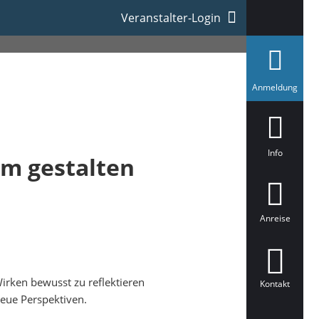
Veranstalter-Login
a
Anmeldung
u
s
g
e
w
ä
Info
am gestalten
h
l
t
Anreise
irken bewusst zu reflektieren
Kontakt
eue Perspektiven.