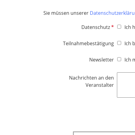
i
Sie müssen unserer
Datenschutzerklär
c
h
P
Datenschutz
Ich 
t
f
f
l
e
Teilnahmebestätigung
Ich 
i
l
c
d
Newsletter
Ich 
h
t
f
Nachrichten an den
e
Veranstalter
l
d