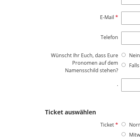
t
l
f
d
e
P
E-Mail
l
f
d
l
Telefon
i
c
h
Wünscht Ihr Euch, dass Eure
Nein
t
Pronomen auf dem
Fall
f
Namensschild stehen?
e
.
l
d
Ticket auswählen
P
Ticket
Norm
f
Mitw
l