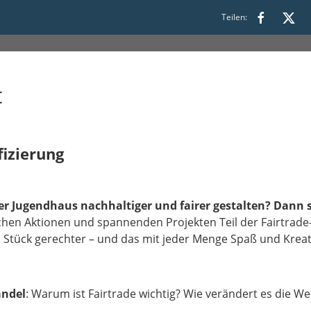
Teilen:
00 bis 19:30
t
fizierung
er Jugendhaus nachhaltiger und fairer gestalten? Dann se
nfachen Aktionen und spannenden Projekten Teil der Fairtra
tück gerechter – und das mit jeder Menge Spaß und Kreati
andel
: Warum ist Fairtrade wichtig? Wie verändert es die We