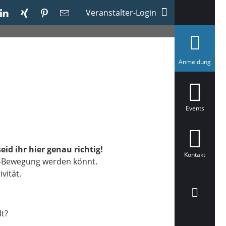
Veranstalter-Login
a
Anmeldung
u
s
g
e
w
ä
Events
h
l
t
id ihr hier genau richtig!
Kontakt
de-Bewegung werden könnt.
vität.
lt?