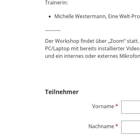
Trainerin:
Michelle Westermann, Eine Welt-Pro
----------
Der Workshop findet über „Zoom“ statt.
PC/Laptop mit bereits installierter Vid
und ein internes oder externes Mikrofon.
Teilnehmer
P
Vorname
f
l
P
Nachname
i
f
c