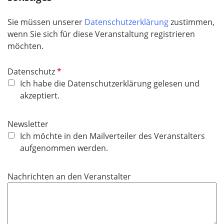
h
t
Sie müssen unserer
Datenschutzerklärung
zustimmen,
f
wenn Sie sich für diese Veranstaltung registrieren
e
möchten.
l
d
P
Datenschutz
f
Ich habe die Datenschutzerklärung gelesen und
l
akzeptiert.
i
c
Newsletter
h
Ich möchte in den Mailverteiler des Veranstalters
t
aufgenommen werden.
f
e
Nachrichten an den Veranstalter
l
d