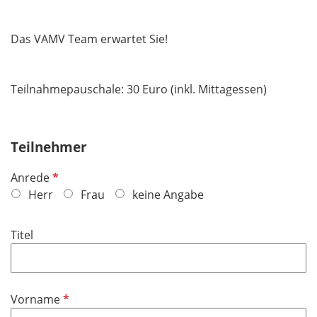
Das VAMV Team erwartet Sie!
Teilnahmepauschale: 30 Euro (inkl. Mittagessen)
Teilnehmer
P
Anrede
f
Herr
Frau
keine Angabe
l
i
Titel
c
h
t
f
P
Vorname
e
f