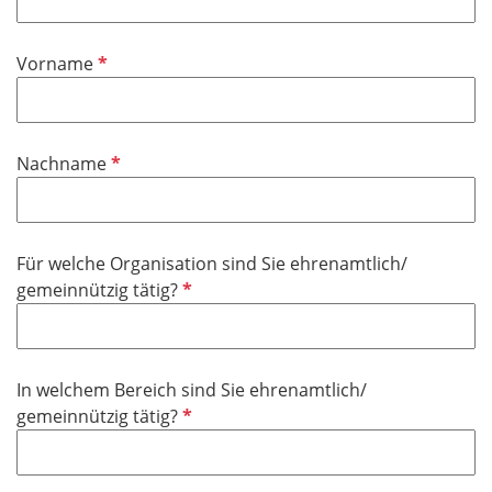
h
t
f
P
Vorname
e
f
l
l
d
i
P
Nachname
c
f
h
l
t
i
f
Für welche Organisation sind Sie ehrenamtlich/
c
e
P
gemeinnützig tätig?
h
l
f
t
d
l
f
i
e
In welchem Bereich sind Sie ehrenamtlich/
c
l
P
gemeinnützig tätig?
h
d
f
t
l
f