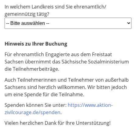
i
e
In welchem Landkreis sind Sie ehrenamtlich/
c
l
gemeinnützig tätig?
h
d
t
f
e
Hinweis zu Ihrer Buchung
l
d
Für ehrenamtlich Engagierte aus dem Freistaat
Sachsen übernimmt das Sächsische Sozialministerium
die Teilnehmerbeiträge.
Auch Teilnehmerinnen und Teilnehmer von außerhalb
Sachsens sind herzlich willkommen. Wir bitten jedoch
um eine Spende für die Teilnahme.
Spenden können Sie unter:
https://www.aktion-
zivilcourage.de/spenden
.
Vielen herzlichen Dank für Ihre Unterstützung!