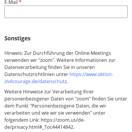
P
E-Mail
f
l
i
c
h
Sonstiges
t
f
Hinweis: Zur Durchführung der Online-Meetings
e
verwenden wir "zoom". Weitere Informationen zur
l
Datenverarbeitung finden Sie in unseren
d
Datenschutzrichtlinien unter
https://www.aktion-
zivilcourage.de/datenschutz
.
Weitere Hinweise zur Verarbeitung Ihrer
personenbezogener Daten von "zoom" finden Sie unter
dem Punkt "Personenbezogene Daten, die wir
verarbeiten und wie wir sie verwenden" unter
folgendem Link: https://zoom.us/de-
de/privacy.html#_Toc44414842.