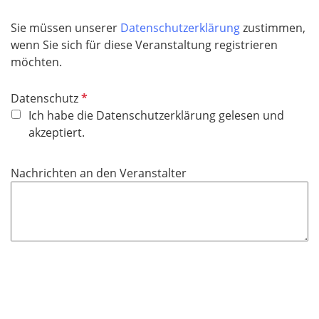
Sie müssen unserer
Datenschutzerklärung
zustimmen,
wenn Sie sich für diese Veranstaltung registrieren
möchten.
P
Datenschutz
f
Ich habe die Datenschutzerklärung gelesen und
l
akzeptiert.
i
c
Nachrichten an den Veranstalter
h
t
f
e
l
d