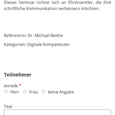
Dieses Seminar richtet sich an Ehrenamtler, die ihre
schriftliche Kommunikation verbessern möchten.
Referent/in:
Dr. Michael Beithe
Kategori
en: Digitale Kompetenzen
Teilnehmer
P
Anrede
f
Herr
Frau
keine Angabe
l
i
Titel
c