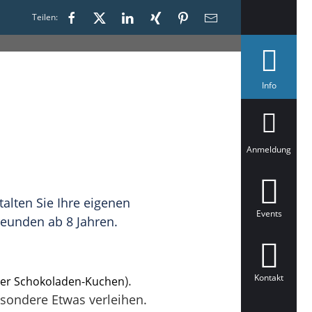
Teilen:
a
Info
u
s
g
e
w
ä
Anmeldung
h
l
t
alten Sie Ihre eigenen
Events
reunden ab 8 Jahren.
Kontakt
).
er Schokoladen-Kuchen
esondere Etwas verleihen.