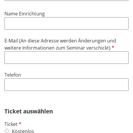
t
d
f
Name Einrichtung
e
l
d
E-Mail (An diese Adresse werden Änderungen und
P
weitere Informationen zum Seminar verschickt)
f
l
i
Telefon
c
h
t
f
e
Ticket auswählen
l
d
P
Ticket
f
Kostenlos