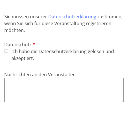
l
i
Sie müssen unserer
Datenschutzerklärung
zustimmen,
c
wenn Sie sich für diese Veranstaltung registrieren
h
möchten.
t
f
P
Datenschutz
e
f
Ich habe die Datenschutzerklärung gelesen und
l
l
akzeptiert.
d
i
c
Nachrichten an den Veranstalter
h
t
f
e
l
d