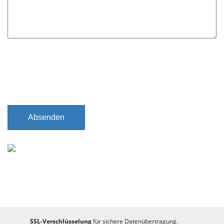
t
f
e
l
d
Absenden
SSL-Verschlüsselung
für sichere Datenübertragung.