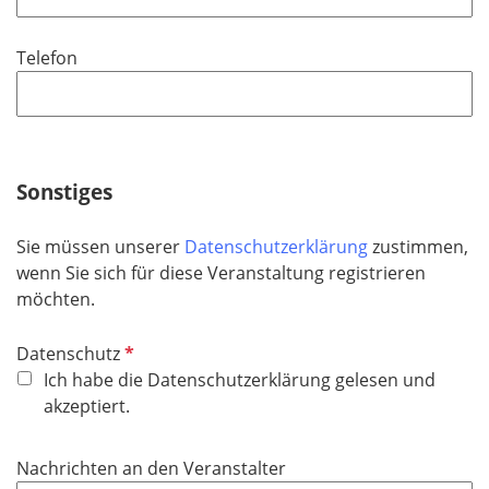
l
d
i
Telefon
c
h
t
f
e
Sonstiges
l
d
Sie müssen unserer
Datenschutzerklärung
zustimmen,
wenn Sie sich für diese Veranstaltung registrieren
möchten.
P
Datenschutz
f
Ich habe die Datenschutzerklärung gelesen und
l
akzeptiert.
i
c
Nachrichten an den Veranstalter
h