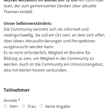
letzten Mittwoch im Monat um 12 Uhr
ein Lunchtalk
statt, der zum gemeinsamen Denken über aktuelle
Themen einlädt.
Unser Selbstverständnis:
Die Community versteht sich als informell und
niedrigschwellig. Sie soll ein Ort sein, an dem sich offen
über Ideen, Herausforderungen und Perspektiven
ausgetauscht werden kann.
Es ist nicht erforderlich, Mitglied im Bündnis für
Bildung zu sein, um Mitglied in der Community zu
werden. Auch ist die Community ein Umsonstangebot,
also mit keinen Kosten verbunden.
Teilnehmer
P
Anrede
f
Herr
Frau
keine Angabe