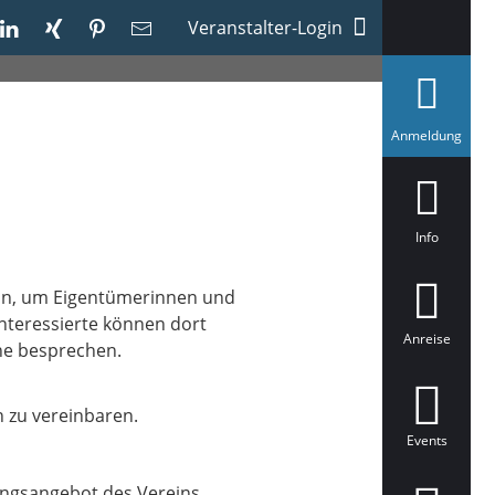
Veranstalter-Login
a
Anmeldung
u
s
g
e
w
ä
Info
h
l
t
 an, um Eigentümerinnen und
Interessierte können dort
Anreise
ne besprechen.
n zu vereinbaren.
Events
ungsangebot des Vereins