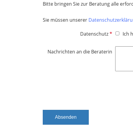
h
Bitte bringen Sie zur Beratung alle er
i
t
c
f
Sie müssen unserer
Datenschutzerklär
h
e
t
l
P
Datenschutz
Ich 
f
d
f
e
l
l
Nachrichten an die Beraterin
i
d
c
h
t
f
e
l
d
Absenden