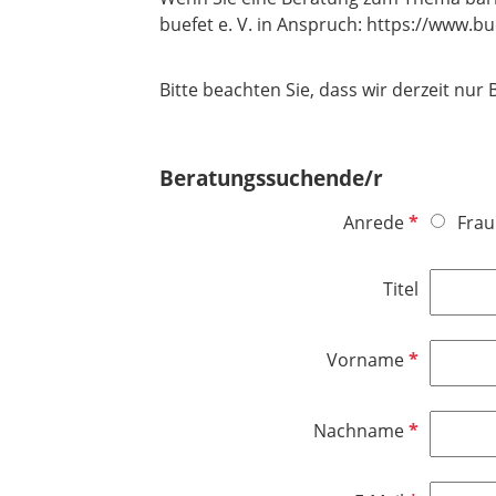
buefet e. V. in Anspruch: https://www.
Bitte beachten Sie, dass wir derzeit n
Beratungssuchende/r
P
Anrede
Frau
f
l
Titel
i
c
h
P
Vorname
t
f
f
l
P
Nachname
e
i
f
l
c
l
d
h