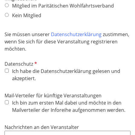
e
f
Mitglied im Paritätischen Wohlfahrtsverband
h
l
l
t
Kein Mitglied
d
i
f
c
e
h
Sie müssen unserer
Datenschutzerklärung
zustimmen,
l
t
wenn Sie sich für diese Veranstaltung registrieren
d
f
möchten.
e
l
P
Datenschutz
d
f
Ich habe die Datenschutzerklärung gelesen und
l
akzeptiert.
i
c
Mail-Verteiler für künftige Veranstaltungen
h
Ich bin zum ersten Mal dabei und möchte in den
t
Mailverteiler der Inforeihe aufgenommen werden.
f
e
Nachrichten an den Veranstalter
l