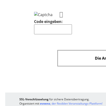
l
h
i
t
c
f
h
Code eingeben:
e
t
l
f
d
e
l
d
Die A
SSL-Verschlüsselung
für sichere Datenübertragung.
Organisiert mit
eveeno
, der flexiblen Veranstaltungs-Plattform!