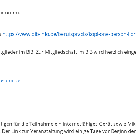
ar unten.
s
https://www.bib-info.de/berufspraxis/kopl-one-person-libr
tglieder im BIB. Zur Mitgliedschaft im BIB wird herzlich eing
asium.de
tigen für die Teilnahme ein internetfähiges Gerät sowie Mi
Der Link zur Veranstaltung wird einige Tage vor Beginn der