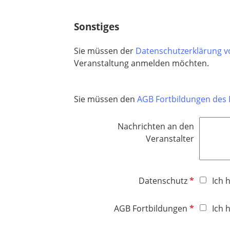
l
h
i
t
Sonstiges
c
f
h
e
Sie müssen der
Datenschutzerklärung v
t
l
Veranstaltung anmelden möchten.
f
d
e
l
Sie müssen den
AGB Fortbildungen des 
d
Nachrichten an den
Veranstalter
P
Datenschutz
Ich 
f
l
P
AGB Fortbildungen
Ich 
i
f
c