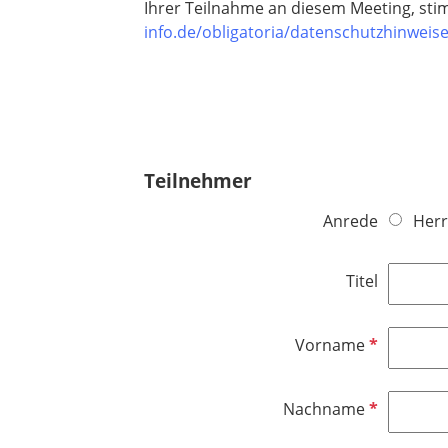
Ihrer Teilnahme an diesem Meeting, sti
info.de/obligatoria/datenschutzhinweis
Teilnehmer
Anrede
Herr
Titel
P
Vorname
f
l
P
Nachname
i
f
c