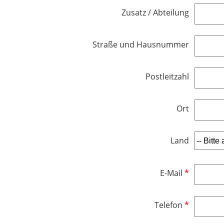
l
h
Zusatz / Abteilung
i
t
c
f
h
e
Straße und Hausnummer
t
l
f
d
e
Postleitzahl
l
d
Ort
Land
P
E-Mail
f
l
P
Telefon
i
f
c