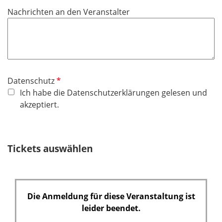
Nachrichten an den Veranstalter
P
Datenschutz
f
Ich habe die Datenschutzerklärungen gelesen und
l
akzeptiert.
i
c
h
Tickets auswählen
t
f
e
l
Die Anmeldung für diese Veranstaltung ist
d
leider beendet.