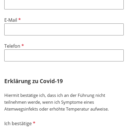
P
E-Mail
f
l
i
P
Telefon
c
f
h
l
t
i
f
c
e
h
Erklärung zu Covid-19
l
t
d
f
Hiermit bestätige ich, dass ich an der Führung nicht
e
teilnehmen werde, wenn ich Symptome eines
l
Atemwegsinfekts oder erhöhte Temperatur aufweise.
d
P
Ich bestätige