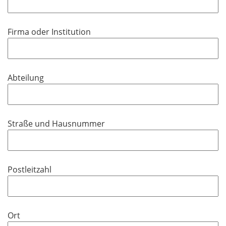
h
l
t
i
f
Firma oder Institution
c
e
h
l
t
d
f
Abteilung
e
l
d
Straße und Hausnummer
Postleitzahl
Ort