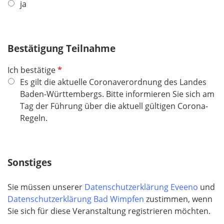
f
ja
l
i
c
Bestätigung Teilnahme
h
t
P
Ich bestätige
f
f
Es gilt die aktuelle Coronaverordnung des Landes
e
l
Baden-Württembergs. Bitte informieren Sie sich am
l
i
Tag der Führung über die aktuell gültigen Corona-
d
c
Regeln.
h
t
f
Sonstiges
e
l
Sie müssen unserer
Datenschutzerklärung Eveeno
und
d
Datenschutzerklärung Bad Wimpfen
zustimmen, wenn
Sie sich für diese Veranstaltung registrieren möchten.