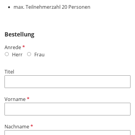
max. Teilnehmerzahl 20 Personen
Bestellung
P
Anrede
f
Herr
Frau
l
i
Titel
c
h
t
f
P
Vorname
e
f
l
l
d
i
P
Nachname
c
f