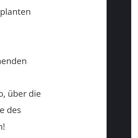
eplanten
chenden
o, über die
me des
n!