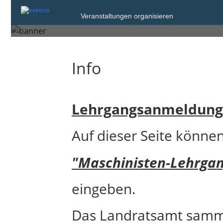
Maschinisten 2
Veranstaltungen organisieren
Info
Lehrgangsanmeldunge
Auf dieser Seite könne
"Maschinisten-Lehrga
eingeben.
Das Landratsamt samme