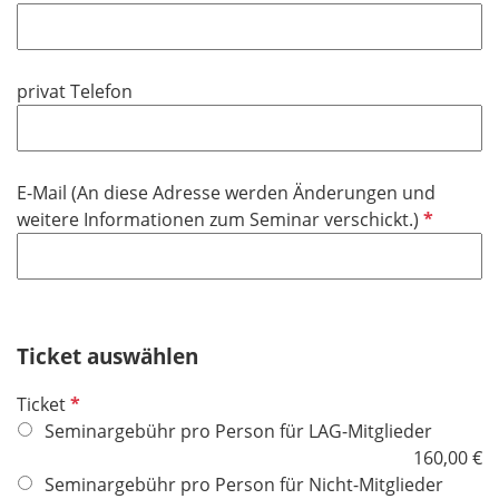
e
f
h
l
l
t
d
i
f
privat Telefon
c
e
h
l
t
d
f
E-Mail (An diese Adresse werden Änderungen und
e
P
weitere Informationen zum Seminar verschickt.)
l
f
d
l
i
c
h
Ticket auswählen
t
P
Ticket
f
f
Seminargebühr pro Person für LAG-Mitglieder
e
l
160,00 €
l
i
Seminargebühr pro Person für Nicht-Mitglieder
d