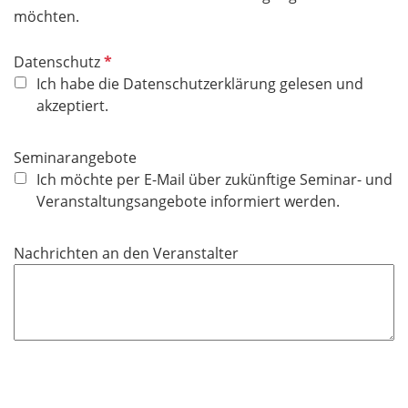
t
möchten.
f
e
P
Datenschutz
l
f
Ich habe die Datenschutzerklärung gelesen und
d
l
akzeptiert.
i
c
Seminarangebote
h
Ich möchte per E-Mail über zukünftige Seminar- und
t
Veranstaltungsangebote informiert werden.
f
e
Nachrichten an den Veranstalter
l
d