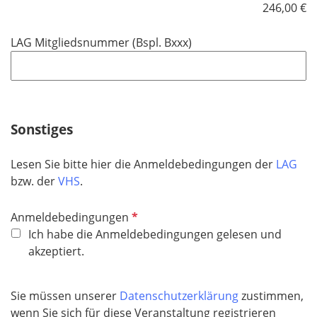
c
246,00 €
h
t
LAG Mitgliedsnummer (Bspl. Bxxx)
f
e
l
d
Sonstiges
Lesen Sie bitte hier die Anmeldebedingungen der
LAG
bzw. der
VHS
.
P
Anmeldebedingungen
f
Ich habe die Anmeldebedingungen gelesen und
l
akzeptiert.
i
c
Sie müssen unserer
Datenschutzerklärung
zustimmen,
h
wenn Sie sich für diese Veranstaltung registrieren