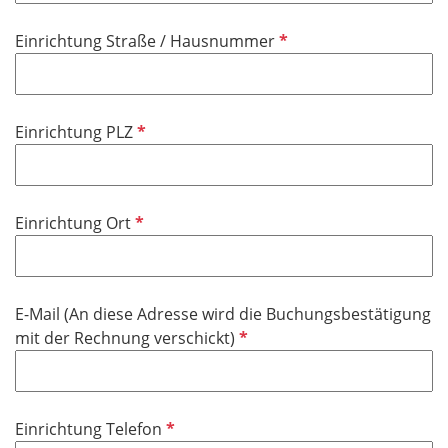
i
P
Einrichtung Straße / Hausnummer
c
f
h
l
t
i
f
P
Einrichtung PLZ
c
e
f
h
l
l
t
d
i
f
P
Einrichtung Ort
c
e
f
h
l
l
t
d
i
f
E-Mail (An diese Adresse wird die Buchungsbestätigung
c
e
P
mit der Rechnung verschickt)
h
l
f
t
d
l
f
i
e
P
Einrichtung Telefon
c
l