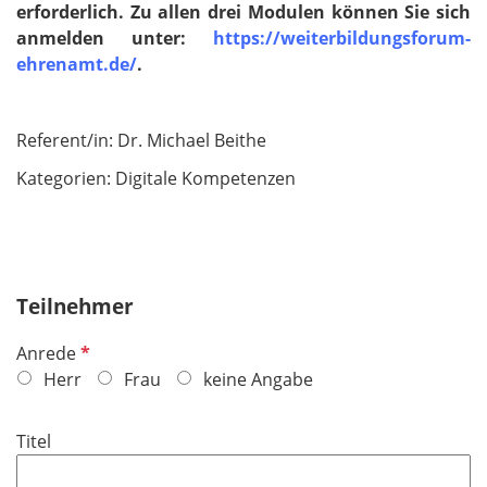
erforderlich. Zu allen drei Modulen können Sie sich
anmelden unter:
https://weiterbildungsforum-
ehrenamt.de/
.
Referent/in:
Dr. Michael Beithe
Kategori
en: Digitale Kompetenzen
Teilnehmer
P
Anrede
f
Herr
Frau
keine Angabe
l
i
Titel
c
h