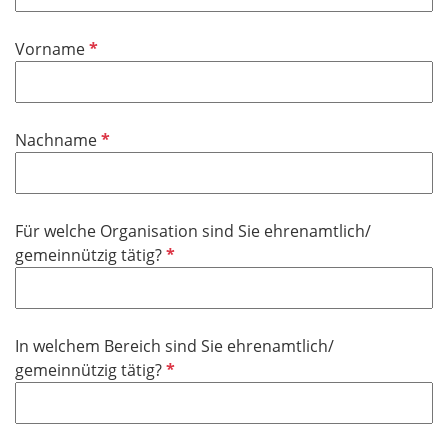
t
f
P
Vorname
e
f
l
l
d
i
P
Nachname
c
f
h
l
t
i
f
Für welche Organisation sind Sie ehrenamtlich/
c
e
P
gemeinnützig tätig?
h
l
f
t
d
l
f
i
e
In welchem Bereich sind Sie ehrenamtlich/
c
l
P
gemeinnützig tätig?
h
d
f
t
l
f
i
e