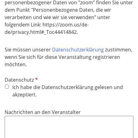
personenbezogener Daten von "zoom" finden Sie unter
dem Punkt "Personenbezogene Daten, die wir
verarbeiten und wie wir sie verwenden" unter
folgendem Link: https://zoom.us/de-
de/privacy.html#_Toc44414842.
Sie müssen unserer
Datenschutzerklärung
zustimmen,
wenn Sie sich für diese Veranstaltung registrieren
möchten.
P
Datenschutz
f
Ich habe die Datenschutzerklärung gelesen und
l
akzeptiert.
i
c
Nachrichten an den Veranstalter
h
t
f