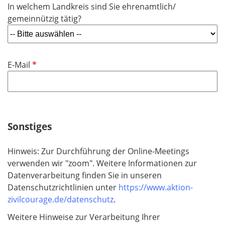
In welchem Landkreis sind Sie ehrenamtlich/
c
l
gemeinnützig tätig?
h
d
t
f
e
P
E-Mail
l
f
d
l
i
c
h
Sonstiges
t
f
Hinweis: Zur Durchführung der Online-Meetings
e
verwenden wir "zoom". Weitere Informationen zur
l
Datenverarbeitung finden Sie in unseren
d
Datenschutzrichtlinien unter
https://www.aktion-
zivilcourage.de/datenschutz
.
Weitere Hinweise zur Verarbeitung Ihrer