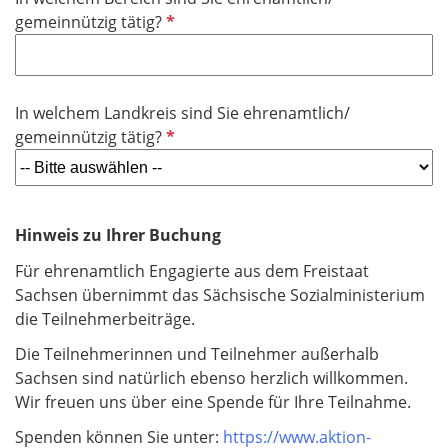
c
l
P
gemeinnützig tätig?
h
d
f
t
l
f
i
e
In welchem Landkreis sind Sie ehrenamtlich/
c
l
P
gemeinnützig tätig?
h
d
f
t
l
f
i
e
c
Hinweis zu Ihrer Buchung
l
h
d
Für ehrenamtlich Engagierte aus dem Freistaat
t
Sachsen übernimmt das Sächsische Sozialministerium
f
die Teilnehmerbeiträge.
e
l
Die Teilnehmerinnen und Teilnehmer außerhalb
d
Sachsen sind natürlich ebenso herzlich willkommen.
Wir freuen uns über eine Spende für Ihre Teilnahme.
Spenden können Sie unter:
https://www.aktion-