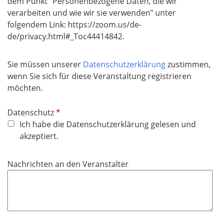
dem Punkt "Personenbezogene Daten, die wir
verarbeiten und wie wir sie verwenden" unter
folgendem Link: https://zoom.us/de-
de/privacy.html#_Toc44414842.
Sie müssen unserer
Datenschutzerklärung
zustimmen,
wenn Sie sich für diese Veranstaltung registrieren
möchten.
P
Datenschutz
f
Ich habe die Datenschutzerklärung gelesen und
l
akzeptiert.
i
c
Nachrichten an den Veranstalter
h
t
f
e
l