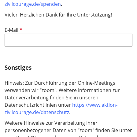
zivilcourage.de/spenden
.
Vielen Herzlichen Dank für Ihre Unterstützung!
P
E-Mail
f
l
i
c
h
Sonstiges
t
f
Hinweis: Zur Durchführung der Online-Meetings
e
verwenden wir "zoom". Weitere Informationen zur
l
Datenverarbeitung finden Sie in unseren
d
Datenschutzrichtlinien unter
https://www.aktion-
zivilcourage.de/datenschutz
.
Weitere Hinweise zur Verarbeitung Ihrer
personenbezogener Daten von "zoom" finden Sie unter