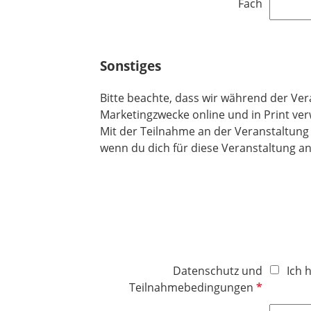
Fach
l
f
d
e
l
d
Sonstiges
Bitte beachte, dass wir während der Ve
Marketingzwecke online und in Print ve
Mit der Teilnahme an der Veranstaltung
wenn du dich für diese Veranstaltung 
Datenschutz und
Ich 
P
Teilnahmebedingungen
f