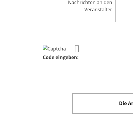
Nachrichten an den
l
Veranstalter
i
c
h
t
f
e
l
Code eingeben:
d
Die A