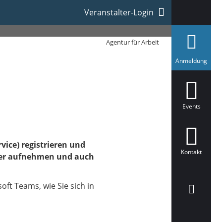
Veranstalter-Login
Agentur für Arbeit
a
Anmeldung
u
s
g
e
w
ä
Events
h
l
t
vice) registrieren und
Kontakt
tler aufnehmen und auch
oft Teams, wie Sie sich in