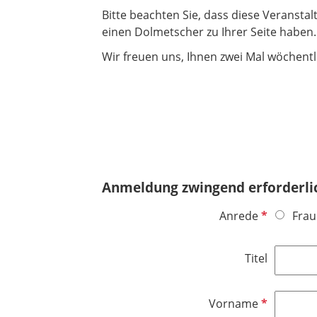
Bitte beachten Sie, dass diese Veranstal
einen Dolmetscher zu Ihrer Seite haben.
Wir freuen uns, Ihnen zwei Mal wöchentl
Anmeldung zwingend erforderli
P
Anrede
Frau
f
l
Titel
i
c
h
P
Vorname