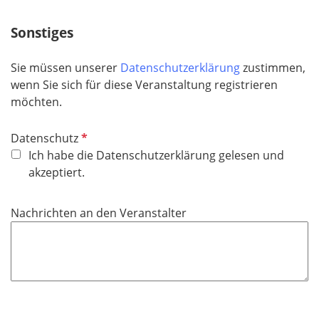
i
c
Sonstiges
h
t
Sie müssen unserer
Datenschutzerklärung
zustimmen,
f
wenn Sie sich für diese Veranstaltung registrieren
e
möchten.
l
d
P
Datenschutz
f
Ich habe die Datenschutzerklärung gelesen und
l
akzeptiert.
i
c
Nachrichten an den Veranstalter
h
t
f
e
l
d