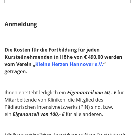
t
f
e
Anmeldung
l
d
Die Kosten für die Fortbildung
für jeden
Kursteilnehmenden in Höhe von € 490,00 werden
vom Verein „
Kleine Herzen Hannover e.V.
“
getragen.
Ihnen entsteht lediglich ein
Eigenanteil von 50,- €
für
Mitarbeitende von Kliniken, die Mitglied des
Pädiatrischen Intensivnetzwerks (PIN) sind, bzw.
ein
Eigenanteil von 100,- €
für alle anderen.