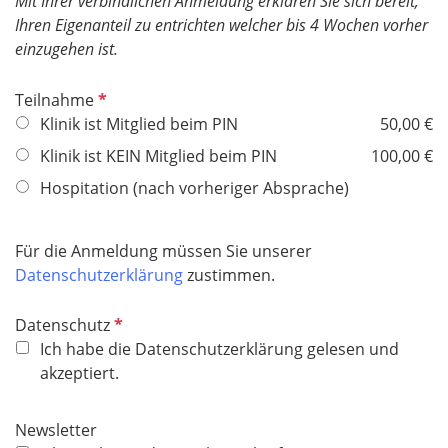
Mit Ihrer verbindlichen Anmeldung erklären Sie sich bereit,
Ihren Eigenanteil zu entrichten welcher bis 4 Wochen vorher
einzugehen ist.
P
Teilnahme
f
Klinik ist Mitglied beim PIN
50,00 €
l
Klinik ist KEIN Mitglied beim PIN
100,00 €
i
Hospitation (nach vorheriger Absprache)
c
h
t
Für die Anmeldung müssen Sie unserer
f
Datenschutzerklärung
zustimmen.
e
l
P
Datenschutz
d
f
Ich habe die Datenschutzerklärung gelesen und
l
akzeptiert.
i
c
Newsletter
h