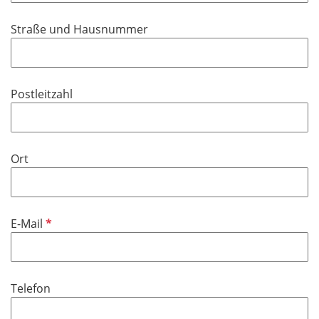
d
i
Straße und Hausnummer
c
h
t
f
Postleitzahl
e
l
d
Ort
P
E-Mail
f
l
i
Telefon
c
h