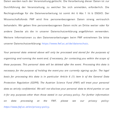
Daten werden nach der Veranstaltung gelöscht. Die Verarbeitung dieser Daten ist zur
l
Durchführung der Veranstaltung, zu welcher Sie sich anmelden, erforderlich. Die
d
Rechtsgrundlage für die Datenverarbeitung ist somit Art 6 Abs 1 lit b DSGVO. Der
Wissenschaftsfonds FWF wird Ihre personenbezogenen Daten streng vertraulich
behandeln. Wir geben Ihre personenbezogenen Daten nicht an Dritte weiter oder für
andere Zwecke als die in unserer Datenschutzerklärung angeführten verwenden.
Weitere Informationen zu den Datenverarbeitungen beim FWF entnehmen Sie bitte
unserer Datenschutzerklärung:
https://www.fwf.ac.at/de/datenschutz
.
Your personal data entered above will only be processed and stored for the purposes of
organising and running the event and, if necessary, for contacting you within the scope of
these purposes. This personal data will be deleted after the event. Processing this data is
necessary for the purpose of holding the event you are currently signing up for. The legal
basis for processing this data is in particular Article 6 (1) item b of the General Data
Protection Regulation (GDPR). The Austrian Science Fund (FWF) will treat your personal
data as strictly confidential. We will not disclose your personal data to third parties or use
it for any purposes other than those stated in our privacy policy. For further information
on data processing at the FWF, please see our privacy policy:
https://www.fwf.ac.at/en/privacy-policy
.