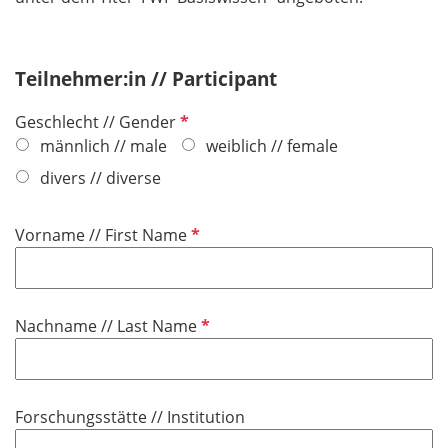
Teilnehmer:in // Participant
P
Geschlecht // Gender
f
männlich // male
weiblich // female
l
divers // diverse
i
c
P
Vorname // First Name
h
f
t
l
f
i
e
P
Nachname // Last Name
c
l
f
h
d
l
t
i
f
Forschungsstätte // Institution
c
e
h