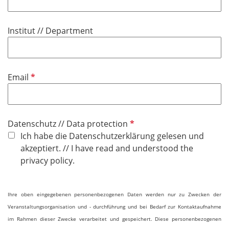
l
t
d
f
Institut // Department
e
l
d
P
Email
f
l
i
P
Datenschutz // Data protection
c
f
Ich habe die Datenschutzerklärung gelesen und
h
l
akzeptiert. // I have read and understood the
t
i
privacy policy.
f
c
e
h
l
Ihre oben eingegebenen personenbezogenen Daten werden nur zu Zwecken der
t
d
Veranstaltungsorganisation und - durchführung und bei Bedarf zur Kontaktaufnahme
f
im Rahmen dieser Zwecke verarbeitet und gespeichert. Diese personenbezogenen
e