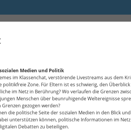
0 bis 20:00
t
 sozialen Medien und Politik
 Memes im Klassenchat, verstörende Livestreams aus dem Kri
politikfreie Zone. Für Eltern ist es schwierig, den Überblic
iche im Netz in Berührung? Wo verlaufen die Grenzen zwis
 jungen Menschen über beunruhigende Weltereignisse spre
en Grenzen gezogen werden?
en die politische Seite der sozialen Medien in den Blick un
 dabei unterstützen können, politische Informationen im Net
igitalen Debatten zu beteiligen.