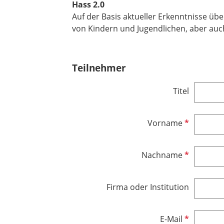
Hass 2.0
Auf der Basis aktueller Erkenntnisse ü
von Kindern und Jugendlichen, aber au
Teilnehmer
Titel
P
Vorname
f
l
P
Nachname
i
f
c
l
h
Firma oder Institution
i
t
c
f
h
e
P
E-Mail