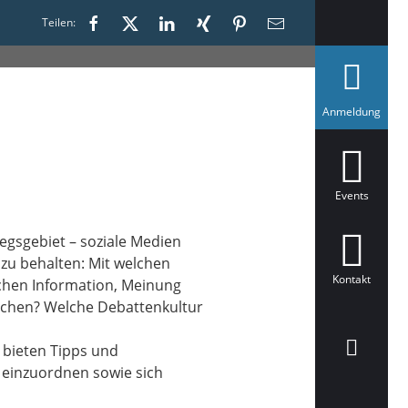
Teilen:
a
Anmeldung
u
s
g
e
w
ä
Events
h
l
t
egsgebiet – soziale Medien
k zu behalten: Mit welchen
Kontakt
chen Information, Meinung
chen? Welche Debattenkultur
d bieten Tipps und
z einzuordnen sowie sich