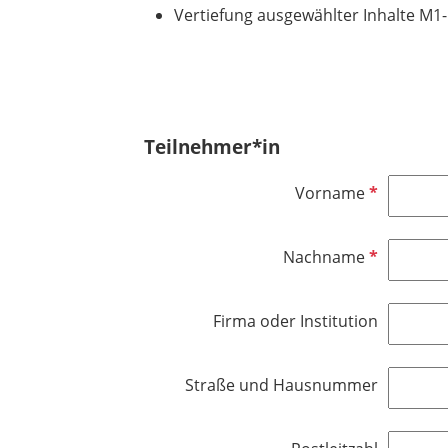
Vertiefung ausgewählter Inhalte M1
Teilnehmer*in
P
Vorname
f
l
P
Nachname
i
f
c
l
h
Firma oder Institution
i
t
c
f
h
e
Straße und Hausnummer
t
l
f
d