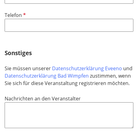
l
i
P
Telefon
c
f
h
l
t
i
f
c
e
h
Sonstiges
l
t
d
f
Sie müssen unserer
Datenschutzerklärung Eveeno
und
e
Datenschutzerklärung Bad Wimpfen
zustimmen, wenn
l
Sie sich für diese Veranstaltung registrieren möchten.
d
Nachrichten an den Veranstalter