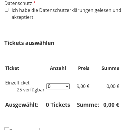
P
Datenschutz
f
Ich habe die Datenschutzerklärungen gelesen und
l
akzeptiert.
i
c
h
Tickets auswählen
t
f
e
l
Ticket
Anzahl
Preis
Summe
d
Einzelticket
9,00 €
0,00 €
25 verfügbar
Ausgewählt:
0
Tickets
Summe:
0,00 €