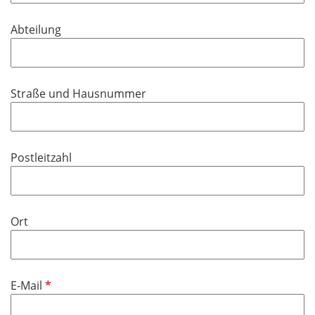
t
d
f
Abteilung
e
l
d
Straße und Hausnummer
Postleitzahl
Ort
P
E-Mail
f