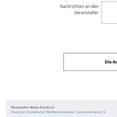
t
l
Nachrichten an den
f
i
Veranstalter
e
c
l
h
d
t
f
e
l
d
Die A
Veranstalter dieses Events ist:
Deutscher Paritätischer Wohlfahrtsverband - Gesamtverband e.V.