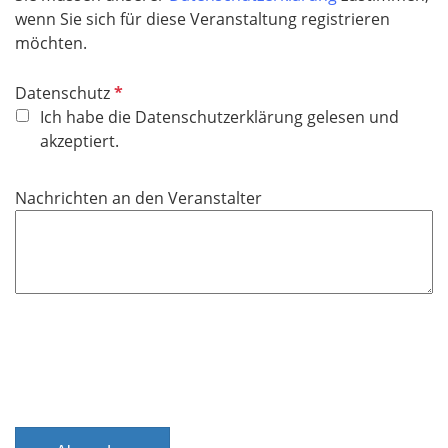
e
wenn Sie sich für diese Veranstaltung registrieren
l
möchten.
d
P
Datenschutz
f
Ich habe die Datenschutzerklärung gelesen und
l
akzeptiert.
i
c
Nachrichten an den Veranstalter
h
t
f
e
l
d