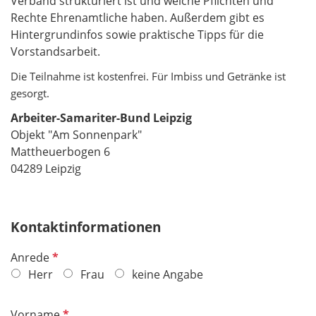
Verband strukturiert ist und welche Pflichten und
Rechte Ehrenamtliche haben. Außerdem gibt es
Hintergrundinfos sowie praktische Tipps für die
Vorstandsarbeit.
Die Teilnahme ist kostenfrei. Für Imbiss und Getränke ist
gesorgt.
Arbeiter-Samariter-Bund Leipzig
Objekt "Am Sonnenpark"
Mattheuerbogen 6
04289 Leipzig
Kontaktinformationen
P
Anrede
f
Herr
Frau
keine Angabe
l
i
P
Vorname