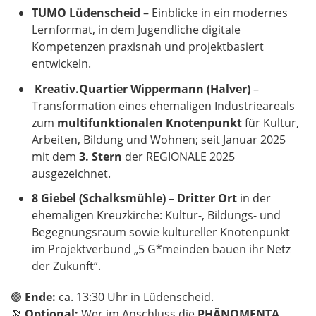
TUMO Lüdenscheid
– Einblicke in ein modernes
Lernformat, in dem Jugendliche digitale
Kompetenzen praxisnah und projektbasiert
entwickeln.
Kreativ.Quartier Wippermann (Halver)
–
Transformation eines ehemaligen Industrieareals
zum
multifunktionalen Knotenpunkt
für Kultur,
Arbeiten, Bildung und Wohnen; seit Januar 2025
mit dem
3. Stern
der REGIONALE 2025
ausgezeichnet.
8 Giebel (Schalksmühle)
–
Dritter Ort
in der
ehemaligen Kreuzkirche: Kultur-, Bildungs- und
Begegnungsraum sowie kultureller Knotenpunkt
im Projektverbund „5 G*meinden bauen ihr Netz
der Zukunft“.
🟢
Ende:
ca. 13:30 Uhr in Lüdenscheid.
🔭
Optional:
Wer im Anschluss die
PHÄNOMENTA