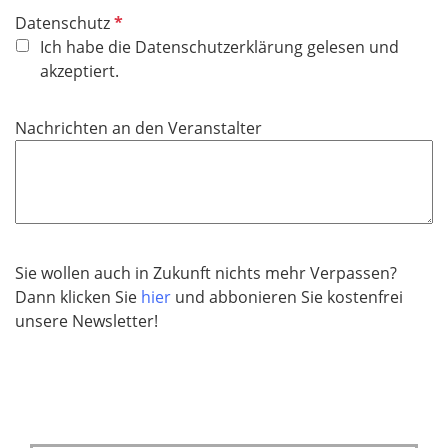
P
Datenschutz
f
Ich habe die Datenschutzerklärung gelesen und
l
akzeptiert.
i
c
Nachrichten an den Veranstalter
h
t
f
e
l
d
Sie wollen auch in Zukunft nichts mehr Verpassen?
Dann klicken Sie
hier
und abbonieren Sie kostenfrei
unsere Newsletter!