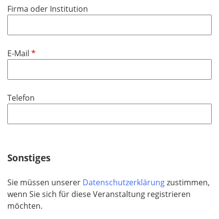
f
Firma oder Institution
c
e
h
l
t
d
f
P
E-Mail
e
f
l
l
d
i
Telefon
c
h
t
f
e
Sonstiges
l
d
Sie müssen unserer
Datenschutzerklärung
zustimmen,
wenn Sie sich für diese Veranstaltung registrieren
möchten.