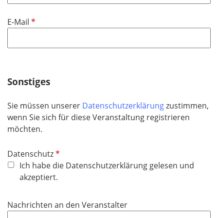
l
t
d
i
f
P
E-Mail
c
e
f
h
l
l
t
d
i
f
c
e
h
Sonstiges
l
t
d
f
Sie müssen unserer
Datenschutzerklärung
zustimmen,
e
wenn Sie sich für diese Veranstaltung registrieren
l
möchten.
d
P
Datenschutz
f
Ich habe die Datenschutzerklärung gelesen und
l
akzeptiert.
i
c
Nachrichten an den Veranstalter
h