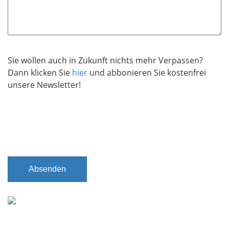
t
f
e
l
d
Sie wollen auch in Zukunft nichts mehr Verpassen?
Dann klicken Sie
hier
und abbonieren Sie kostenfrei
unsere Newsletter!
Absenden