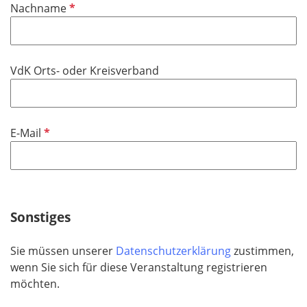
P
Nachname
c
f
h
l
t
i
f
VdK Orts- oder Kreisverband
c
e
h
l
t
d
f
P
E-Mail
e
f
l
l
d
i
c
h
Sonstiges
t
f
Sie müssen unserer
Datenschutzerklärung
zustimmen,
e
wenn Sie sich für diese Veranstaltung registrieren
l
möchten.
d