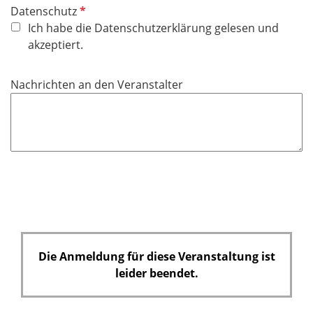
P
Datenschutz
f
Ich habe die Datenschutzerklärung gelesen und
l
akzeptiert.
i
c
Nachrichten an den Veranstalter
h
t
f
e
l
d
Die Anmeldung für diese Veranstaltung ist
leider beendet.