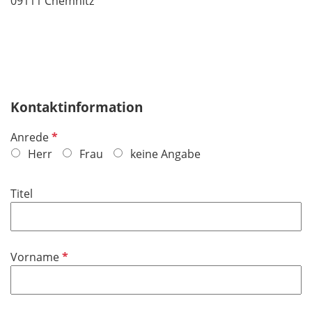
09111 Chemnitz
Kontaktinformation
P
Anrede
f
Herr
Frau
keine Angabe
l
i
Titel
c
h
t
f
P
Vorname
e
f
l
l
d
i