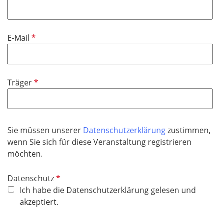
f
h
l
t
i
f
P
E-Mail
c
e
f
h
l
l
t
d
i
f
P
Träger
c
e
f
h
l
l
t
d
i
f
c
Sie müssen unserer
Datenschutzerklärung
zustimmen,
e
h
wenn Sie sich für diese Veranstaltung registrieren
l
t
möchten.
d
f
e
P
Datenschutz
l
f
Ich habe die Datenschutzerklärung gelesen und
d
l
akzeptiert.
i