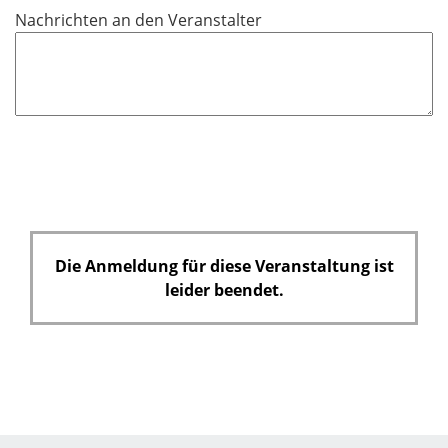
c
Nachrichten an den Veranstalter
h
t
f
e
l
d
Die Anmeldung für diese Veranstaltung ist
leider beendet.