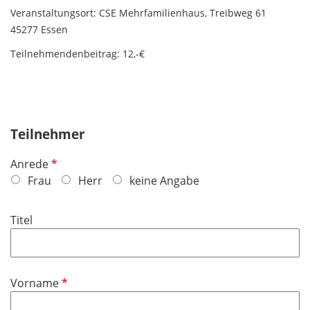
Veranstaltungsort: CSE Mehrfamilienhaus, Treibweg 61
45277 Essen
Teilnehmendenbeitrag: 12,-€
Teilnehmer
P
Anrede
f
Frau
Herr
keine Angabe
l
i
Titel
c
h
t
f
P
Vorname
e
f