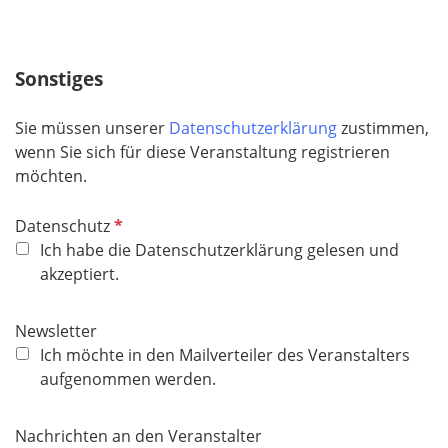
l
i
c
Sonstiges
h
t
Sie müssen unserer
Datenschutzerklärung
zustimmen,
f
wenn Sie sich für diese Veranstaltung registrieren
e
möchten.
l
d
P
Datenschutz
f
Ich habe die Datenschutzerklärung gelesen und
l
akzeptiert.
i
c
Newsletter
h
Ich möchte in den Mailverteiler des Veranstalters
t
aufgenommen werden.
f
e
Nachrichten an den Veranstalter
l