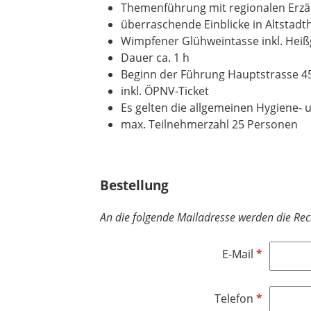
Themenführung mit regionalen Erzä
überraschende Einblicke in Altstad
Wimpfener Glühweintasse inkl. Hei
Dauer ca. 1 h
Beginn der Führung Hauptstrasse 45,
inkl. ÖPNV-Ticket
Es gelten die allgemeinen Hygiene- 
max. Teilnehmerzahl 25 Personen
Bestellung
An die folgende Mailadresse werden die Re
P
E-Mail
f
l
P
Telefon
i