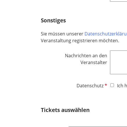
f
c
l
h
i
t
Sonstiges
c
f
h
e
Sie müssen unserer
Datenschutzerklär
t
l
Veranstaltung registrieren möchten.
f
d
e
Nachrichten an den
l
Veranstalter
d
P
Datenschutz
Ich 
f
l
i
Tickets auswählen
c
h
t