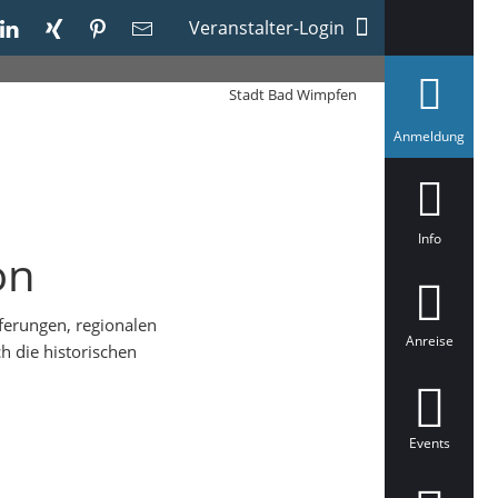
Veranstalter-Login
Stadt Bad Wimpfen
a
Anmeldung
u
s
g
e
w
ä
Info
h
on
l
t
ferungen, regionalen
Anreise
h die historischen
Events