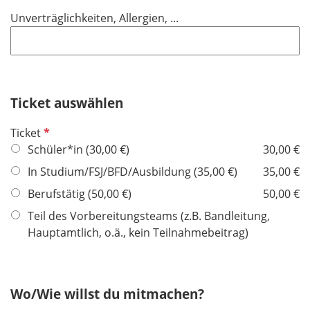
t
Unverträglichkeiten, Allergien, ...
f
e
l
d
Ticket auswählen
P
Ticket
f
Schüler*in (30,00 €)
30,00 €
l
In Studium/FSJ/BFD/Ausbildung (35,00 €)
35,00 €
i
Berufstätig (50,00 €)
50,00 €
c
h
Teil des Vorbereitungsteams (z.B. Bandleitung,
t
Hauptamtlich, o.ä., kein Teilnahmebeitrag)
f
e
l
Wo/Wie willst du mitmachen?
d