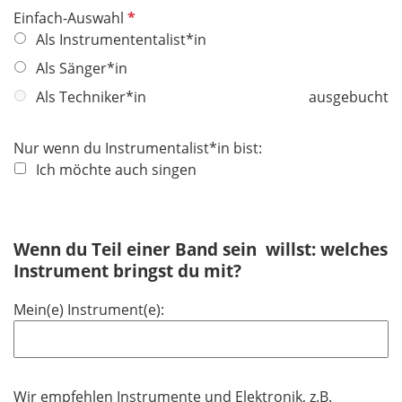
P
Einfach-Auswahl
f
Als Instrumententalist*in
l
Als Sänger*in
i
Als Techniker*in
ausgebucht
c
h
t
Nur wenn du Instrumentalist*in bist:
f
Ich möchte auch singen
e
l
d
Wenn du Teil einer Band sein willst: welches
Instrument bringst du mit?
Mein(e) Instrument(e):
Wir empfehlen Instrumente und Elektronik, z.B.