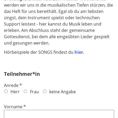
werden wir uns in die musikalischen Tiefen stürzen, die
das Heft für uns bereithält. Egal ob du am liebsten
singst, dein Instrument spielst oder technischen
Support leistest - hier kannst du Musik leben und
erleben. Am Abschluss steht der gemeinsame
Gottesdienst, bei dem alle eingeübten Lieder gespielt
und gesungen werden.
Hörbeispiele der SONGS findest du
hier.
Teilnehmer*in
P
Anrede
f
Herr
Frau
keine Angabe
l
i
P
Vorname
c
f
h