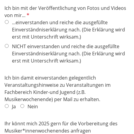
Ich bin mit der Veröffentlichung von Fotos und Videos
P
von mir...
f
...einverstanden und reiche die ausgefüllte
l
Einverständniserklärung nach. (Die Erklärung wird
i
erst mit Unterschrift wirksam.)
c
NICHT einverstanden und reiche die ausgefüllte
h
Einverständniserklärung nach. (Die Erklärung wird
t
erst mit Unterschrift wirksam.)
f
e
Ich bin damit einverstanden gelegentlich
l
Veranstaltungshinweise zu Veranstaltungen im
d
Fachbereich Kinder-und Jugend (z.B.
Musikerwochenende) per Mail zu erhalten.
Ja
Nein
Ihr könnt mich 2025 gern für die Vorbereitung des
Musiker*innenwochenendes anfragen